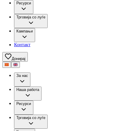
Ресурси
Трговија со луѓе
Кампањи
Контакт
Донирај
За нас
Наша работа
Ресурси
Трговија со луѓе