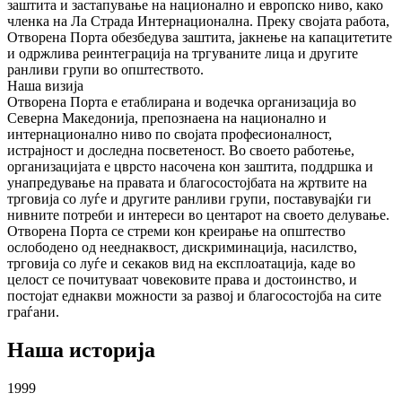
заштита и застапување на национално и европско ниво, како
членка на Ла Страда Интернационална. Преку својата работа,
Отворена Порта обезбедува заштита, јакнење на капацитетите
и одржлива реинтеграција на тргуваните лица и другите
ранливи групи во општеството.
Наша визија
Отворена Порта е етаблирана и водечка организација во
Северна Македонија, препознаена на национално и
интернационално ниво по својата професионалност,
истрајност и доследна посветеност. Во своето работење,
организацијата е цврсто насочена кон заштита, поддршка и
унапредување на правата и благосостојбата на жртвите на
трговија со луѓе и другите ранливи групи, поставувајќи ги
нивните потреби и интереси во центарот на своето делување.
Отворена Порта се стреми кон креирање на општество
ослободено од нееднаквост, дискриминација, насилство,
трговија со луѓе и секаков вид на експлоатација, каде во
целост се почитуваат човековите права и достоинство, и
постојат еднакви можности за развој и благосостојба на сите
граѓани.
Наша историја
1999