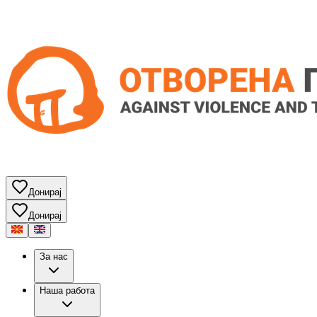
Донирај
Донирај
За нас
Наша работа