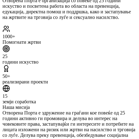
Отворена Порта е организација со повеќе од 25 години
искуство и посветена работа во областа на превенција,
едукација, директна помош и поддршка, како и застапување
на жртвите на трговија со луѓе и сексуално насилство.
1000+
Помогнати жртви
25
години искуство
50+
реализирани проекти
15
земји соработка
Наша мисија
Отворена Порта е здружение на граѓани кое повеќе од 25
години активно ги промовира и делува во интерес на
човековите права, застапувајќи ги интересите и потребите на
лицата изложени на ризик или жртви на насилство и трговија
со луѓе. Делува преку превенција, обезбедување социјална