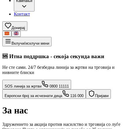
Кампањи
Контакт
Донирај
Вклучи/исклучи мени
🆘
Итна поддршка - секоја секунда важи
Не сте сами. 24/7 безбедна линија за жртви на трговија и
нивните блиски
SOS линија за жртви
0800 11111
Европски број за исчезнати деца
116 000
Пријави
За нас
Здружението за акција против насилство и трговија со луѓе