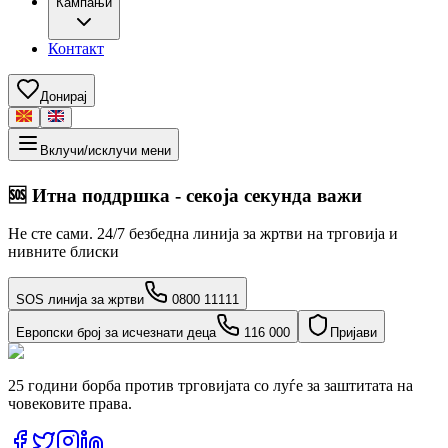
Кампањи
Контакт
Донирај
Вклучи/исклучи мени
🆘
Итна поддршка - секоја секунда важи
Не сте сами. 24/7 безбедна линија за жртви на трговија и
нивните блиски
SOS линија за жртви
0800 11111
Европски број за исчезнати деца
116 000
Пријави
25 години борба против трговијата со луѓе за заштитата на
човековите права.