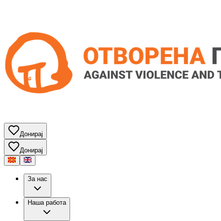
Донирај
Донирај
За нас
Наша работа