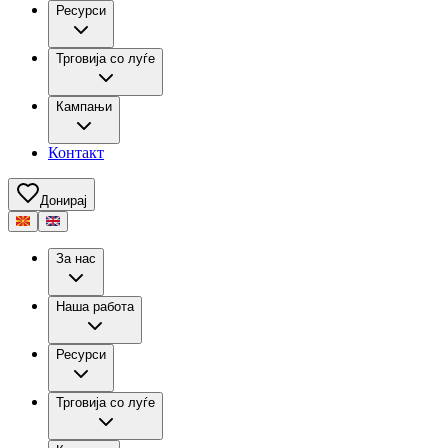
Ресурси
Трговија со луѓе
Кампањи
Контакт
Донирај
За нас
Наша работа
Ресурси
Трговија со луѓе