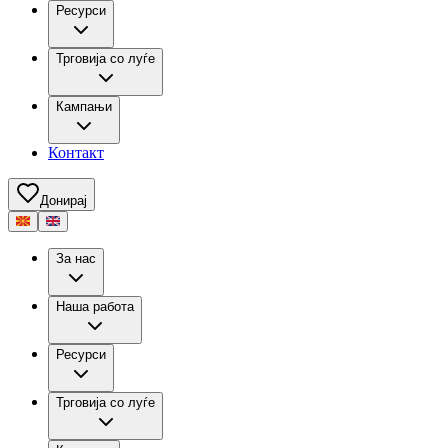
Ресурси
Трговија со луѓе
Кампањи
Контакт
Донирај
За нас
Наша работа
Ресурси
Трговија со луѓе