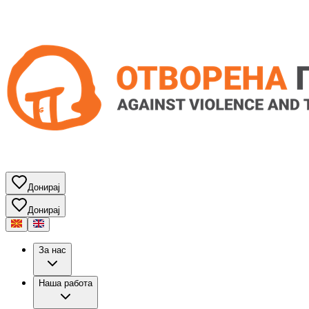
Донирај
Донирај
За нас
Наша работа