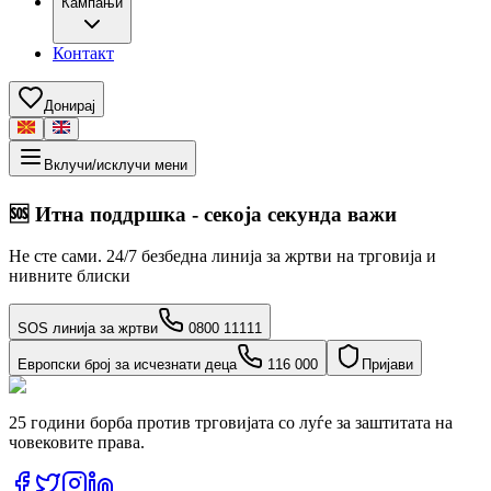
Кампањи
Контакт
Донирај
Вклучи/исклучи мени
🆘
Итна поддршка - секоја секунда важи
Не сте сами. 24/7 безбедна линија за жртви на трговија и
нивните блиски
SOS линија за жртви
0800 11111
Европски број за исчезнати деца
116 000
Пријави
25 години борба против трговијата со луѓе за заштитата на
човековите права.