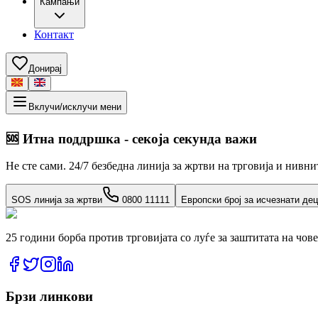
Кампањи
Контакт
Донирај
Вклучи/исклучи мени
🆘
Итна поддршка - секоја секунда важи
Не сте сами. 24/7 безбедна линија за жртви на трговија и нивн
SOS линија за жртви
0800 11111
Европски број за исчезнати де
25 години борба против трговијата со луѓе за заштитата на чов
Брзи линкови