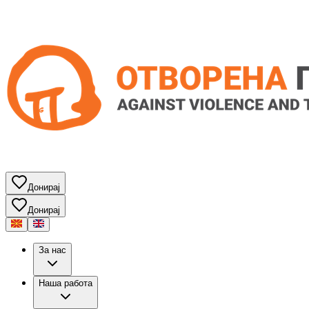
Донирај
Донирај
За нас
Наша работа