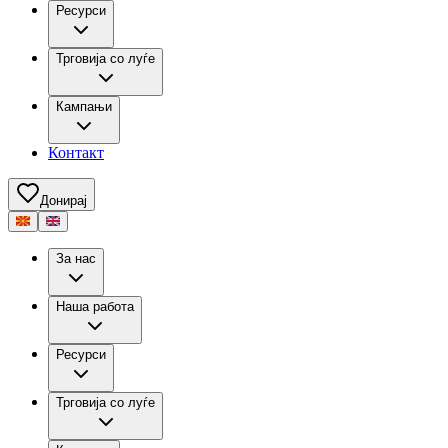
Ресурси
Трговија со луѓе
Кампањи
Контакт
Донирај
За нас
Наша работа
Ресурси
Трговија со луѓе