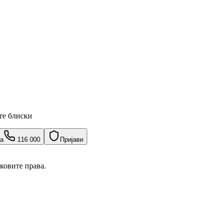
ите блиски
ца
116 000
Пријави
ековите права.