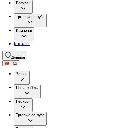
Ресурси
Трговија со луѓе
Кампањи
Контакт
Донирај
За нас
Наша работа
Ресурси
Трговија со луѓе