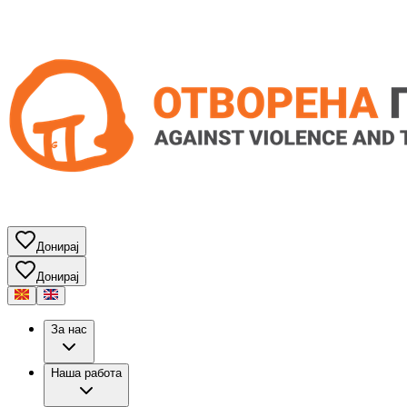
Донирај
Донирај
За нас
Наша работа