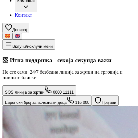
Кампањи
Контакт
Донирај
Вклучи/исклучи мени
🆘
Итна поддршка - секоја секунда важи
Не сте сами. 24/7 безбедна линија за жртви на трговија и
нивните блиски
SOS линија за жртви
0800 11111
Европски број за исчезнати деца
116 000
Пријави